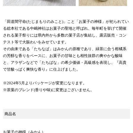
「田道間守命(たじまもりのみこと)」こと「お菓子の神様」が祀られてい
る総本社である中嶋神社はお菓子の聖地と呼ばれ、毎年町を挙げて開催
される菓子祭りには県内外から多数の菓子店が集結し、露店販売・コン
テスト等で大賑わいをみせています。
その由来である「たちなば」はみかんの原種であり、緑茶に合う柑橘系
の芳醇な香りをベースに、お菓子の甘味とも相性抜群の爽やかな酸味
と、アラザンなどで「たちばな」の希少価値・高級感を表現し、『高貴
で甘酸っぱく爽快な香り』に仕上げました。
※2024年5月よりパッケージが変更になります。
※茶葉のブレンド(香りや味)に変更はございません。
商品名
お菓子の神様（みかん）