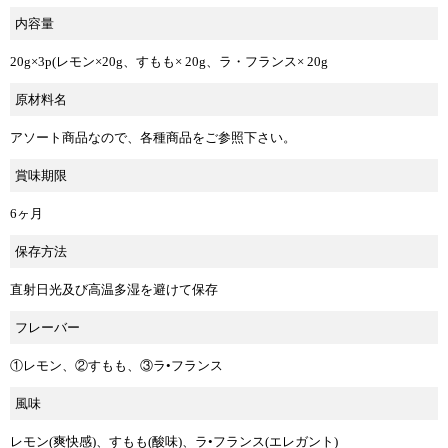
内容量
20g×3p(レモン×20g、すもも× 20g、ラ・フランス× 20g
原材料名
アソート商品なので、各種商品をご参照下さい。
賞味期限
6ヶ月
保存方法
直射日光及び高温多湿を避けて保存
フレーバー
①レモン、②すもも、③ラ•フランス
風味
レモン(爽快感)、すもも(酸味)、ラ•フランス(エレガント)